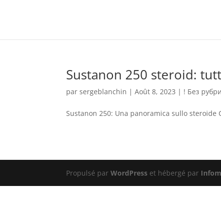
Sustanon 250 steroid: tut
par
sergeblanchin
|
Août 8, 2023
|
! Без рубр
Sustanon 250: Una panoramica sullo steroide 
Propulsé par
WordPress
et hébergé par
Infom