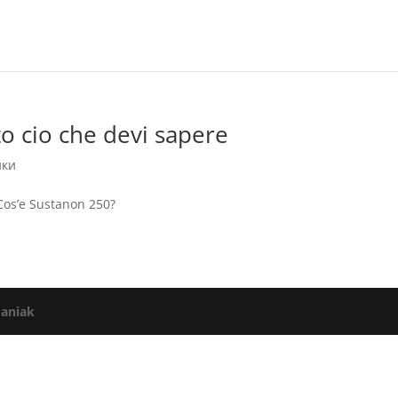
to cio che devi sapere
ики
Cos’e Sustanon 250?
aniak